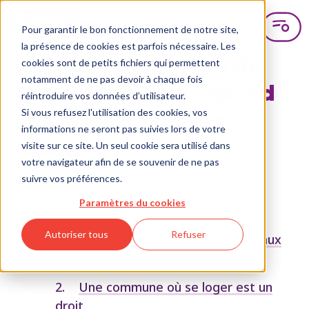
Pour garantir le bon fonctionnement de notre site,
la présence de cookies est parfois nécessaire. Les
Pour une commune de
cookies sont de petits fichiers qui permettent
notamment de ne pas devoir à chaque fois
Schaerbeek qui répond
réintroduire vos données d’utilisateur.
Si vous refusez l'utilisation des cookies, vos
aux besoins de ses
informations ne seront pas suivies lors de votre
visite sur ce site. Un seul cookie sera utilisé dans
habitants
votre navigateur afin de se souvenir de ne pas
suivre vos préférences.
Paramètres du cookies
Autoriser tous
Refuser
Pour une commune qui répond aux
besoins de ses habitants
Une commune où se loger est un
droit